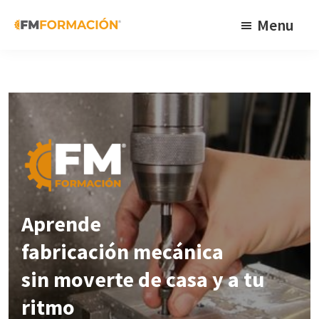
Skip
Skip
Skip
Menu
to
to
to
primary
main
footer
FM
Cursos
Formación
navigation
content
de
fabricación
mecánica
Aprende
fabricación mecánica
sin moverte de casa y a tu
ritmo