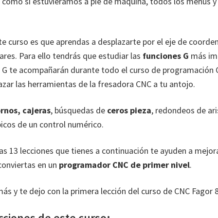
 como si estuviéramos a pie de máquina, todos los menús 
ste curso es que aprendas a desplazarte por el eje de coorde
ares. Para ello tendrás que estudiar las
funciones G
más imp
s G te acompañarán durante todo el curso de programación 
azar las herramientas de la fresadora CNC a tu antojo.
rnos, cajeras
, búsquedas de
ceros pieza
, redondeos de ar
icos de un control numérico.
s 13 lecciones que tienes a continuación te ayuden a mejora
 conviertas en un
programador CNC de primer nivel
.
ás y te dejo con la primera lección del curso de CNC Fagor 80
cciones de este curso: