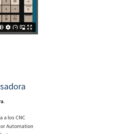
esadora
ra
.
a a los CNC
gor Automation