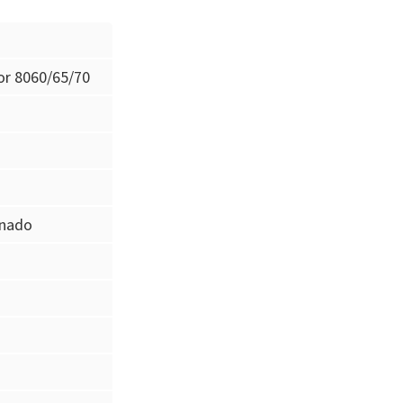
or 8060/65/70
anado