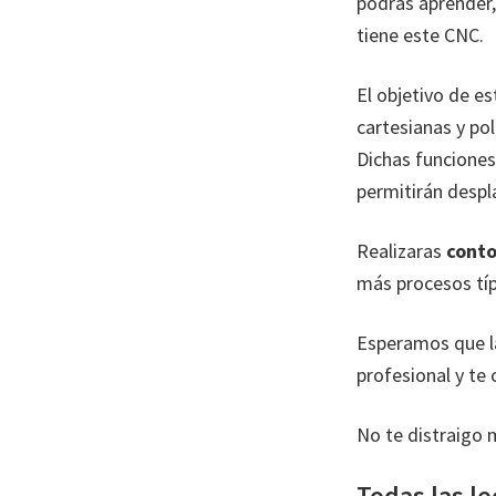
podrás aprender,
tiene este CNC.
El objetivo de e
cartesianas y pol
Dichas funcione
permitirán despl
Realizaras
conto
más procesos típ
Esperamos que la
profesional y te
No te distraigo m
Todas las le