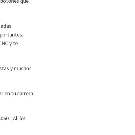
y botones que
nadas
ortantes.
CNC y te
istas y muchos
r en tu carrera
60. ¡Al lío!