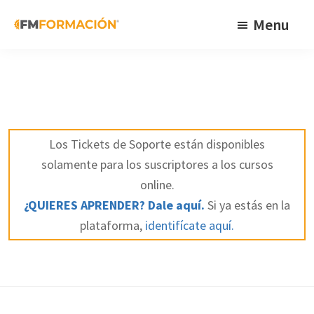
Skip
Skip
Skip
Menu
to
to
to
primary
main
footer
FM
Cursos
Formación
navigation
content
de
fabricación
mecánica
Los Tickets de Soporte están disponibles
solamente para los suscriptores a los cursos
online.
¿QUIERES APRENDER? Dale aquí.
Si ya estás en la
plataforma,
identifícate aquí.