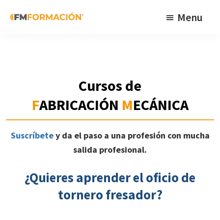
Skip
Skip
Skip
Menu
to
to
to
primary
main
footer
FM
Cursos
Formación
navigation
content
de
fabricación
Cursos de
mecánica
F
ABRICACIÓN
M
ECÁNICA
Suscríbete
y da el paso a una profesión con mucha
salida profesional.
¿Quieres aprender el oficio de
tornero fresador?