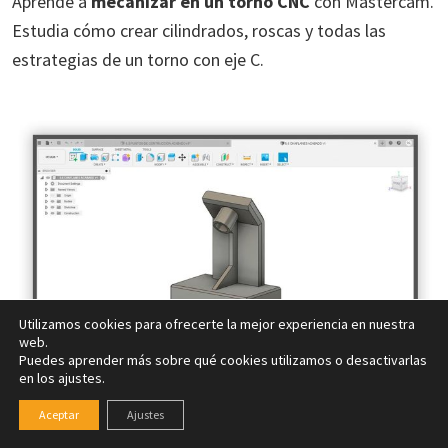
Aprende a
mecanizar en un torno CNC
con Mastercam.
Estudia cómo crear cilindrados, roscas y todas las
estrategias de un torno con eje C.
Utilizamos cookies para ofrecerte la mejor experiencia en nuestra
web.
Puedes aprender más sobre qué cookies utilizamos o desactivarlas
en los ajustes.
Curso de Fusion 360
Aceptar
Ajustes
diseño de sólidos