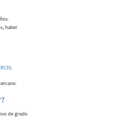
ños.
os, haber
(RCD)
.
cercano.
r?
tivo de grado