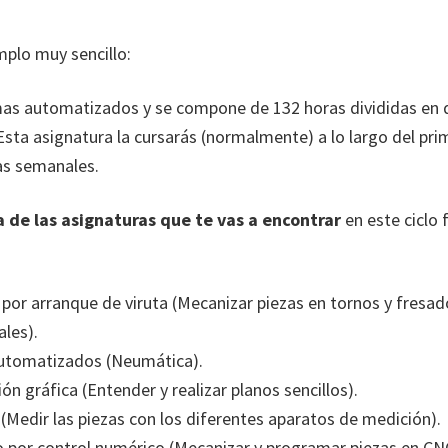
plo muy sencillo:
mas automatizados y se compone de 132 horas divididas en 
sta asignatura la cursarás (normalmente) a lo largo del prim
as semanales.
ta de las asignaturas que te vas a encontrar
en este ciclo
 por arranque de viruta (Mecanizar piezas en tornos y fresad
les).
utomatizados (Neumática).
ón gráfica (Entender y realizar planos sencillos).
(Medir las piezas con los diferentes aparatos de medición).
 por control numérico (Mecanizar y programar piezas en CN