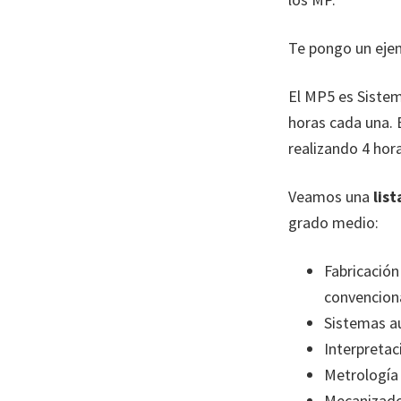
Te pongo un ejem
El MP5 es Siste
horas cada una. E
realizando 4 hor
Veamos una
lis
grado medio:
Fabricación
convenciona
Sistemas a
Interpretaci
Metrología 
Mecanizado