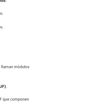
dos:
o.
s.
se llaman módulos
UF)
.
 UF que componen