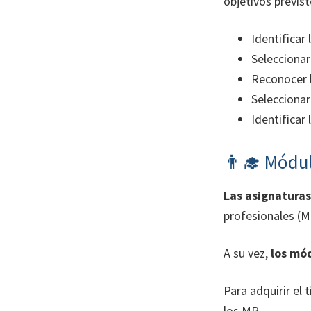
objetivos previs
Identificar
Seleccionar
Reconocer l
Seleccionar
Identificar
👨‍🎓 Módul
Las asignatura
profesionales (M
A su vez,
los mód
Para adquirir el
los MP.