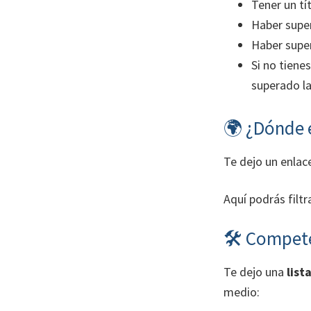
Tener un tí
Haber supe
Haber super
Si no tiene
superado la
🌍 ¿Dónde e
Te dejo un enlac
Aquí podrás filtr
🛠 Compete
Te dejo una
list
medio: