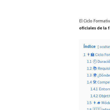
El Ciclo Formati
oficiales de la
Índice
ocultar
1
👨‍🏫​ Ciclo 
1.1
🕙 Duraci
1.2
📚 Requisi
1.3
🌍 ¿Dónde 
1.4
🛠 Compet
1.4.1
Entorn
1.4.2
Objeti
1.5
👨‍🎓 Mód
1.6
🇪🇸 Infor