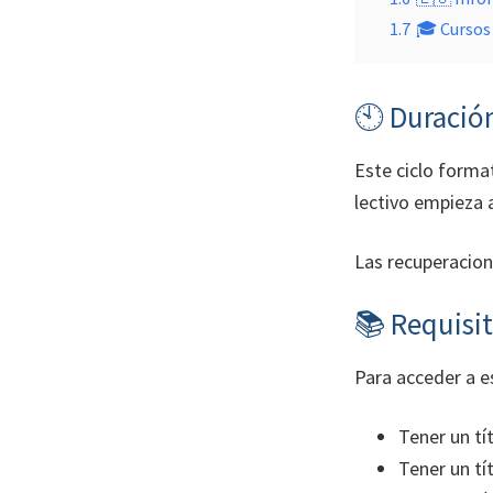
1.7
🎓 Cursos 
🕙 Duració
Este ciclo forma
lectivo empieza 
Las recuperacion
📚 Requisit
Para acceder a e
Tener un tí
Tener un tí