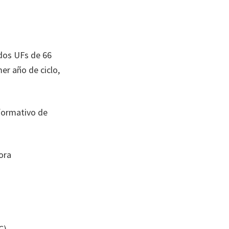
dos UFs de 66
er año de ciclo,
 formativo de
ora
C).