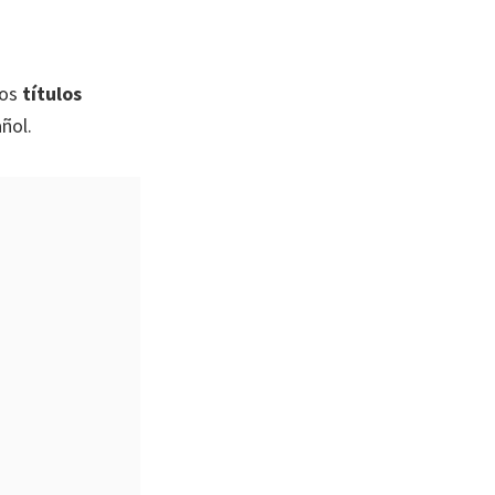
los
títulos
ñol.