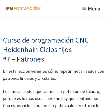
Skip
Skip
Skip
Menu
to
to
to
primary
main
footer
FM
Cursos
Formación
navigation
content
de
fabricación
Curso de programación CNC
mecánica
Heidenhain Ciclos fijos
#7 – Patrones
En esta lección veremos cómo repetir mecanizados con
patrones lineales y circulares.
Los mecanizados que vamos a repetir son de taladro,
porque es lo más usual, pero no hay que confundirse.
Con estos ciclos podemos repetir cualquier otro ciclo