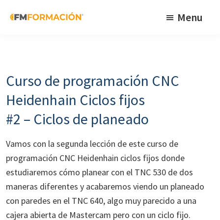
Skip
Skip
Skip
Menu
to
to
to
primary
main
footer
FM
Cursos
Formación
navigation
content
de
fabricación
Curso de programación CNC
mecánica
Heidenhain Ciclos fijos
#2 – Ciclos de planeado
Vamos con la segunda lección de este curso de
programación CNC Heidenhain ciclos fijos donde
estudiaremos cómo planear con el TNC 530 de dos
maneras diferentes y acabaremos viendo un planeado
con paredes en el TNC 640, algo muy parecido a una
cajera abierta de Mastercam pero con un ciclo fijo.