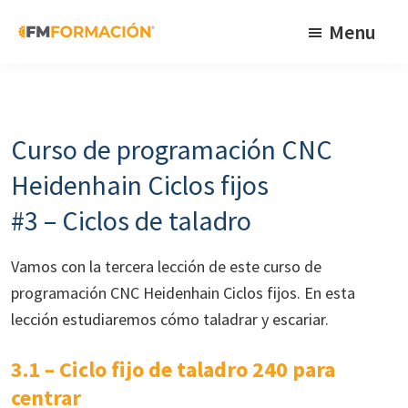
Skip
Skip
Skip
Menu
to
to
to
primary
main
footer
FM
Cursos
Formación
navigation
content
de
fabricación
Curso de programación CNC
mecánica
Heidenhain Ciclos fijos
#3 – Ciclos de taladro
Vamos con la tercera lección de este curso de
programación CNC Heidenhain Ciclos fijos. En esta
lección estudiaremos cómo taladrar y escariar.
3.1 – Ciclo fijo de taladro 240 para
centrar