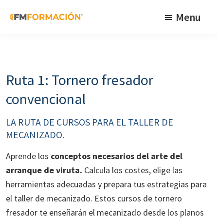
Skip
Skip
Skip
Menu
to
to
to
primary
main
footer
FM
Cursos
Formación
navigation
content
de
fabricación
Ruta 1: Tornero fresador
mecánica
convencional
LA RUTA DE CURSOS PARA EL TALLER DE
MECANIZADO.
Aprende los
conceptos necesarios del arte del
arranque de viruta.
Calcula los costes, elige las
herramientas adecuadas y prepara tus estrategias para
el taller de mecanizado. Estos cursos de tornero
fresador te enseñarán el mecanizado desde los planos