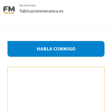
Daniel Guzmán
Fabricacionmecanica.es
Footer
HABLA CONMIGO