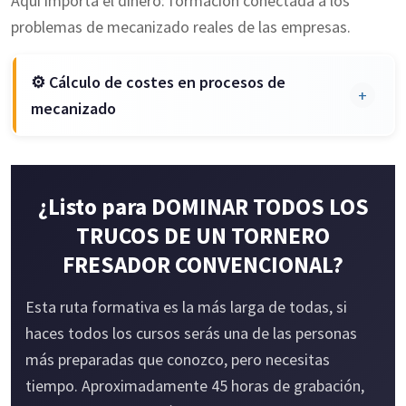
Aquí importa el dinero: formación conectada a los
herramienta de corte
problemas de mecanizado reales de las empresas.
Estados superficiales y elementos roscados
⚙ Cálculo de costes en procesos de
+
mecanizado
Cálculo de materiales necesarios
¿Listo para DOMINAR TODOS LOS
Cálculo de herramientas para una pieza de
torno y fresadora
TRUCOS DE UN TORNERO
FRESADOR CONVENCIONAL?
Presupuesto final de piezas para mecanizado
Esta ruta formativa es la más larga de todas, si
haces todos los cursos serás una de las personas
⭐ Curso diferencial · Clave empresarial
más preparadas que conozco, pero necesitas
tiempo. Aproximadamente 45 horas de grabación,