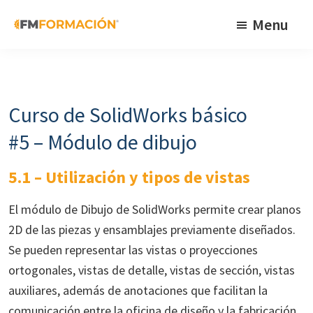
Skip
Skip
Skip
Menu
to
to
to
primary
main
footer
FM
Cursos
Formación
navigation
content
de
fabricación
Curso de SolidWorks básico
mecánica
#5 – Módulo de dibujo
5.1 – Utilización y tipos de vistas
El módulo de Dibujo de SolidWorks permite crear planos
2D de las piezas y ensamblajes previamente diseñados.
Se pueden representar las vistas o proyecciones
ortogonales, vistas de detalle, vistas de sección, vistas
auxiliares, además de anotaciones que facilitan la
comunicación entre la oficina de diseño y la fabricación