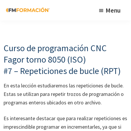
Skip
Skip
Skip
Menu
to
to
to
primary
main
footer
FM
Cursos
Formación
navigation
content
de
fabricación
Curso de programación CNC
mecánica
Fagor torno 8050 (ISO)
#7 – Repeticiones de bucle (RPT)
En esta lección estudiaremos las repeticiones de bucle.
Estas se utilizan para repetir trozos de programación o
programas enteros ubicados en otro archivo.
Es interesante destacar que para realizar repeticiones es
imprescindible programar en incrementarles, ya que si