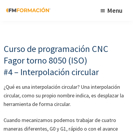
Skip
Skip
Skip
Menu
to
to
to
primary
main
footer
FM
Cursos
Formación
navigation
content
de
fabricación
Curso de programación CNC
mecánica
Fagor torno 8050 (ISO)
#4 – Interpolación circular
¿Qué es una interpolación circular? Una interpolación
circular, como su propio nombre indica, es desplazar la
herramienta de forma circular.
Cuando mecanizamos podemos trabajar de cuatro
maneras diferentes, G0 y G1, rápido o con el avance