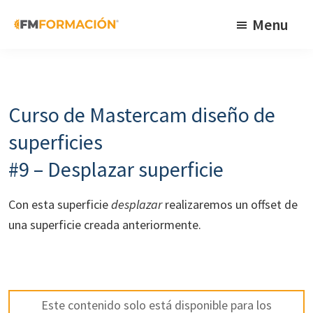
Skip
Skip
Skip
Menu
to
to
to
primary
main
footer
FM
Cursos
Formación
navigation
content
de
fabricación
Curso de Mastercam diseño de
mecánica
superficies
#9 – Desplazar superficie
Con esta superficie
desplazar
realizaremos un offset de
una superficie creada anteriormente.
Este contenido solo está disponible para los