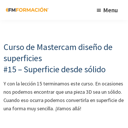
Skip
Skip
Skip
Menu
to
to
to
primary
main
footer
FM
Cursos
Formación
navigation
content
de
fabricación
Curso de Mastercam diseño de
mecánica
superficies
#15 – Superficie desde sólido
Y con la lección 15 terminamos este curso. En ocasiones
nos podemos encontrar que una pieza 3D sea un sólido.
Cuando eso ocurra podemos convertirla en superficie de
una forma muy sencilla. ¡Vamos allá!