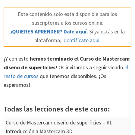
Este contenido solo está disponible para los
suscriptores a los cursos online.
¿QUIERES APRENDER? Dale aquí.
Si ya estás en la
plataforma,
identifícate aquí.
¡Y con esto
hemos terminado el Curso de Mastercam
diseño de superficies
! Os invitamos a seguir viendo
el
resto de cursos
que tenemos disponibles. ¡Os
esperamos!
Todas las lecciones de este curso:
Curso de Mastercam diseño de superficies – #1
Introducción a Mastercam 3D