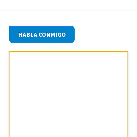
Footer
HABLA CONMIGO