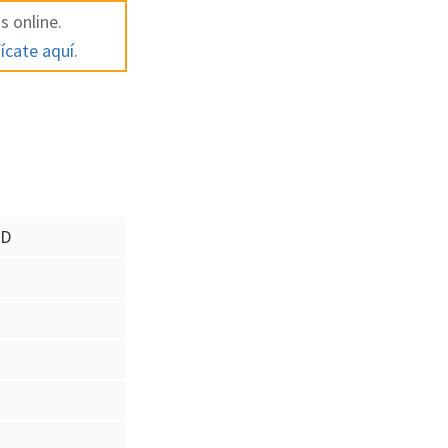
s online.
ícate aquí.
3D