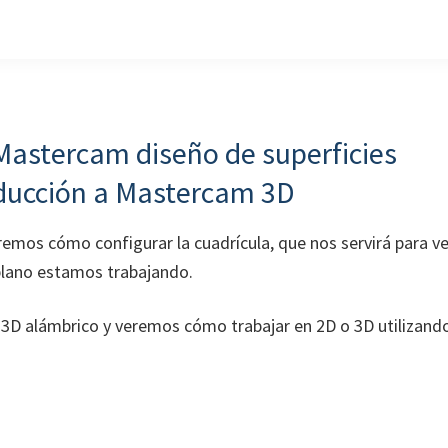
Mastercam diseño de superficies
oducción a Mastercam 3D
remos cómo configurar la cuadrícula, que nos servirá para v
plano estamos trabajando.
D alámbrico y veremos cómo trabajar en 2D o 3D utilizando