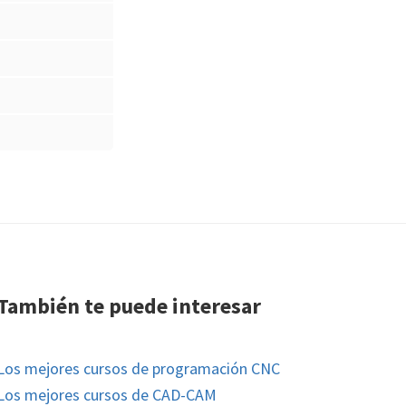
También te puede interesar
Los mejores cursos de programación CNC
Los mejores cursos de CAD-CAM