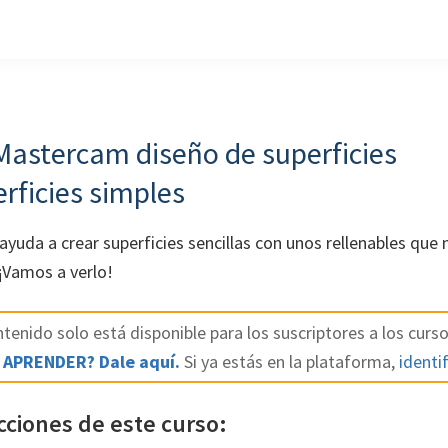
Mastercam diseño de superficies
rficies simples
ayuda a crear superficies sencillas con unos rellenables que n
¡Vamos a verlo!
tenido solo está disponible para los suscriptores a los curso
 APRENDER? Dale aquí.
Si ya estás en la plataforma,
identif
cciones de este curso: