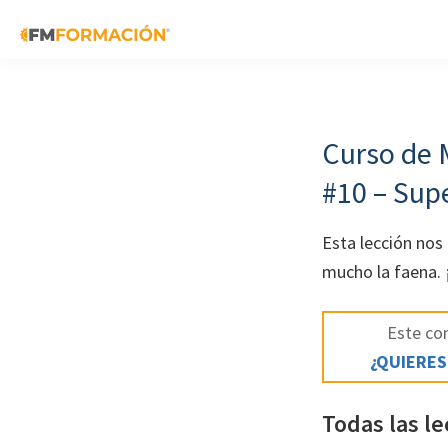
Skip
Skip
Skip
to
to
to
primary
main
footer
FM
Cursos
Formación
navigation
content
de
fabricación
Curso de 
mecánica
#10 – Supe
Esta lección nos 
mucho la faena. 
Este con
¿QUIERES
Todas las le