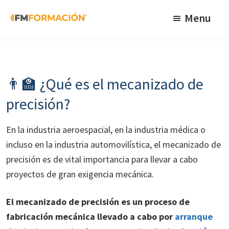
Skip
Skip
Skip
Menu
to
to
to
primary
main
footer
FM
Cursos
Formación
navigation
content
de
fabricación
👨‍🏫 ¿Qué es el mecanizado de
mecánica
precisión?
En la industria aeroespacial, en la industria médica o
incluso en la industria automovilística, el mecanizado de
precisión es de vital importancia para llevar a cabo
proyectos de gran exigencia mecánica.
El mecanizado de precisión es un proceso de
fabricación mecánica llevado a cabo por
arranque