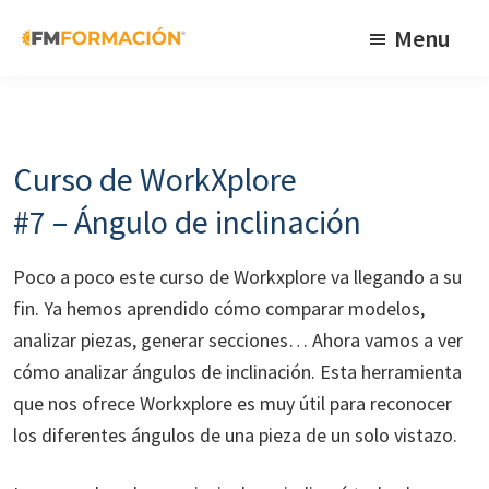
Skip
Skip
Skip
Menu
to
to
to
primary
main
footer
FM
Cursos
Formación
navigation
content
de
fabricación
Curso de WorkXplore
mecánica
#7 – Ángulo de inclinación
Poco a poco este curso de Workxplore va llegando a su
fin. Ya hemos aprendido cómo comparar modelos,
analizar piezas, generar secciones… Ahora vamos a ver
cómo analizar ángulos de inclinación. Esta herramienta
que nos ofrece Workxplore es muy útil para reconocer
los diferentes ángulos de una pieza de un solo vistazo.