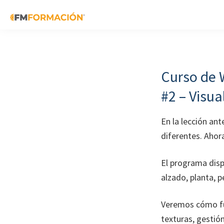
Skip
Skip
Skip
to
to
to
primary
main
footer
FM
Cursos
Formación
navigation
content
de
fabricación
Curso de 
mecánica
#2 – Visua
En la lección a
diferentes. Ahor
El programa dispo
alzado, planta, p
Veremos cómo fun
texturas, gestió