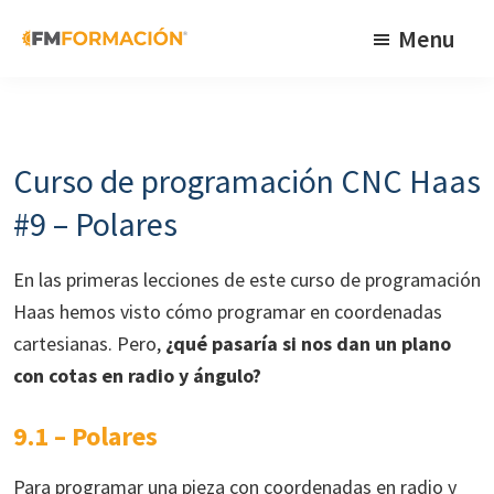
Skip
Skip
Skip
Menu
to
to
to
primary
main
footer
FM
Cursos
Formación
navigation
content
de
fabricación
Curso de programación CNC Haas
mecánica
#9 – Polares
En las primeras lecciones de este curso de programación
Haas hemos visto cómo programar en coordenadas
cartesianas. Pero,
¿qué pasaría si nos dan un plano
con cotas en radio y ángulo?
9.1 – Polares
Para programar una pieza con coordenadas en radio y