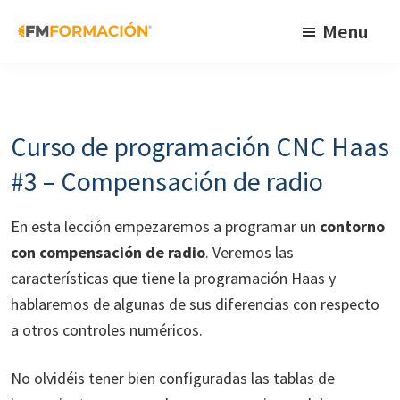
Skip
Skip
Skip
Menu
to
to
to
primary
main
footer
FM
Cursos
Formación
navigation
content
de
fabricación
Curso de programación CNC Haas
mecánica
#3 – Compensación de radio
En esta lección empezaremos a programar un
contorno
con compensación de radio
. Veremos las
características que tiene la programación Haas y
hablaremos de algunas de sus diferencias con respecto
a otros controles numéricos.
No olvidéis tener bien configuradas las tablas de