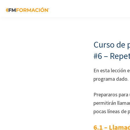
Skip
Skip
Skip
to
to
to
primary
main
footer
FM
Cursos
Formación
navigation
content
de
fabricación
Curso de
mecánica
#6 – Repet
En esta lección 
programa dado.
Prepararos para 
permitirán llama
pocas líneas de 
6.1 – Llama