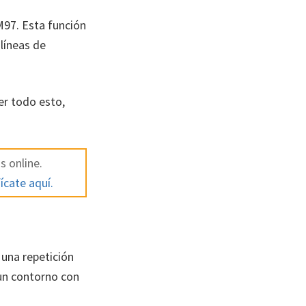
97. Esta función
líneas de
er todo esto,
s online.
ícate aquí.
una repetición
 un contorno con