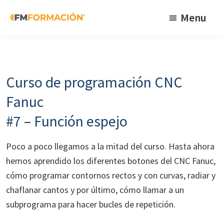
Skip
Skip
Skip
Menu
to
to
to
primary
main
footer
FM
Cursos
Formación
navigation
content
de
fabricación
Curso de programación CNC
mecánica
Fanuc
#7 – Función espejo
Poco a poco llegamos a la mitad del curso. Hasta ahora
hemos aprendido los diferentes botones del CNC Fanuc,
cómo programar contornos rectos y con curvas, radiar y
chaflanar cantos y por último, cómo llamar a un
subprograma para hacer bucles de repetición.