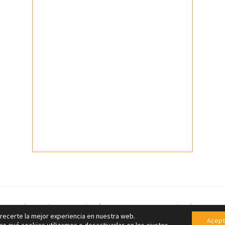
ormación 2026 |
Aviso legal
|
Política de Cookies Cookies
|
Política de Pri
recerte la mejor experiencia en nuestra web.
Acept