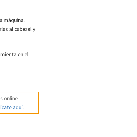
la máquina.
as al cabezal y
amienta en el
s online.
ícate aquí.