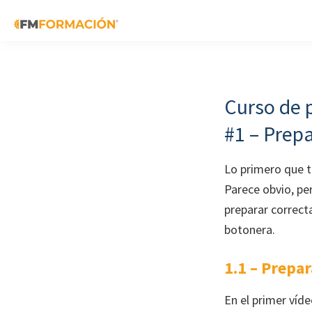
Skip
Skip
Skip
to
to
to
primary
main
footer
FM
Cursos
Formación
navigation
content
de
fabricación
Curso de 
mecánica
#1 – Prep
Lo primero que 
Parece obvio, per
preparar correct
botonera.
1.1 – Prepa
En el primer víd