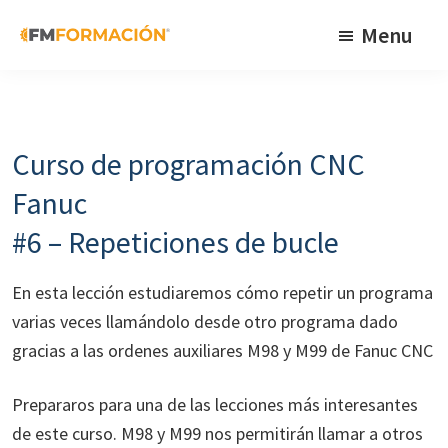
Skip
Skip
Skip
Menu
to
to
to
primary
main
footer
FM
Cursos
Formación
navigation
content
de
fabricación
Curso de programación CNC
mecánica
Fanuc
#6 – Repeticiones de bucle
En esta lección estudiaremos cómo repetir un programa
varias veces llamándolo desde otro programa dado
gracias a las ordenes auxiliares M98 y M99 de Fanuc CNC
Prepararos para una de las lecciones más interesantes
de este curso. M98 y M99 nos permitirán llamar a otros