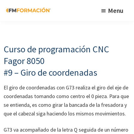
Skip
Skip
Skip
Menu
to
to
to
primary
main
footer
FM
Cursos
Formación
navigation
content
de
fabricación
Curso de programación CNC
mecánica
Fagor 8050
#9 – Giro de coordenadas
El giro de coordenadas con G73 realiza el giro del eje de
coordenadas tomando como centro el 0 pieza. Para que
se entienda, es como girar la bancada de la fresadora y
que el cabezal siga haciendo los mismos movimientos.
G73 va acompañado de la letra Q seguida de un número