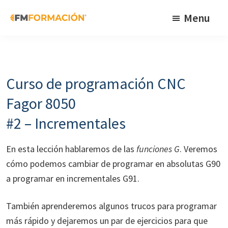
Skip
Skip
Skip
Menu
to
to
to
primary
main
footer
FM
Cursos
Formación
navigation
content
de
fabricación
Curso de programación CNC
mecánica
Fagor 8050
#2 – Incrementales
En esta lección hablaremos de las
funciones G
. Veremos
cómo podemos cambiar de programar en absolutas G90
a programar en incrementales G91.
También aprenderemos algunos trucos para programar
más rápido y dejaremos un par de ejercicios para que