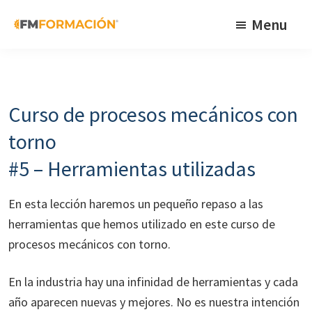
Skip
Skip
Skip
Menu
to
to
to
primary
main
footer
FM
Cursos
Formación
navigation
content
de
fabricación
Curso de procesos mecánicos con
mecánica
torno
#5 – Herramientas utilizadas
En esta lección haremos un pequeño repaso a las
herramientas que hemos utilizado en este curso de
procesos mecánicos con torno.
En la industria hay una infinidad de herramientas y cada
año aparecen nuevas y mejores. No es nuestra intención