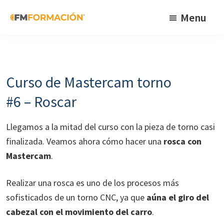
Skip
Skip
Skip
Menu
to
to
to
primary
main
footer
FM
Cursos
Formación
navigation
content
de
fabricación
Curso de Mastercam torno
mecánica
#6 – Roscar
Llegamos a la mitad del curso con la pieza de torno casi
finalizada. Veamos ahora cómo hacer una
rosca con
Mastercam
.
Realizar una rosca es uno de los procesos más
sofisticados de un torno CNC, ya que
aúna el giro del
cabezal con el movimiento del carro
.