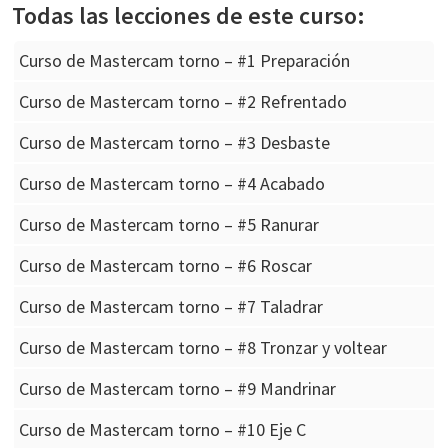
Todas las lecciones de este curso:
Curso de Mastercam torno – #1 Preparación
Curso de Mastercam torno – #2 Refrentado
Curso de Mastercam torno – #3 Desbaste
Curso de Mastercam torno – #4 Acabado
Curso de Mastercam torno – #5 Ranurar
Curso de Mastercam torno – #6 Roscar
Curso de Mastercam torno – #7 Taladrar
Curso de Mastercam torno – #8 Tronzar y voltear
Curso de Mastercam torno – #9 Mandrinar
Curso de Mastercam torno – #10 Eje C