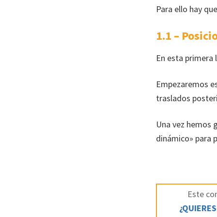
Para ello hay qu
1.1 – Posici
En esta primera 
Empezaremos est
traslados poster
Una vez hemos ge
dinámico» para p
Este con
¿QUIERES