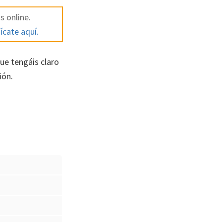
s online.
ícate aquí.
e tengáis claro
ión.