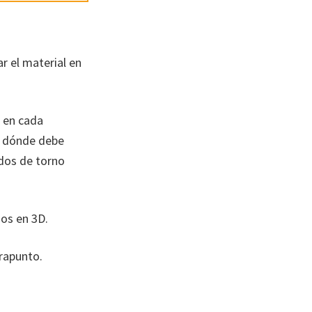
r el material en
 en cada
a dónde debe
ados de torno
os en 3D.
trapunto.