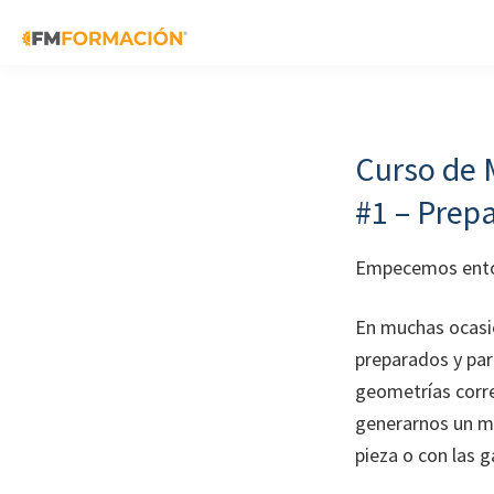
Skip
Skip
Skip
to
to
to
primary
main
footer
FM
Cursos
Formación
navigation
content
de
fabricación
Curso de 
mecánica
#1 – Prep
Empecemos enton
En muchas ocasi
preparados y par
geometrías corr
generarnos un ma
pieza o con las g