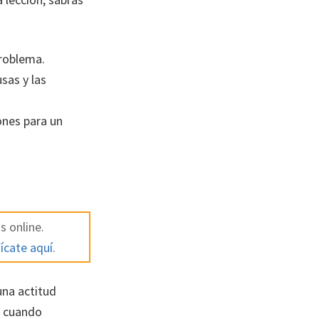
roblema.
sas y las
ones para un
s online.
ícate aquí.
na actitud
e cuando