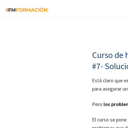
Skip
Skip
Skip
to
to
to
primary
main
footer
FM
Cursos
Formación
navigation
content
de
fabricación
mecánica
Curso de 
#7- Soluc
Está claro que e
para asegurar u
Pero
los proble
El curso se pone
problemas que de