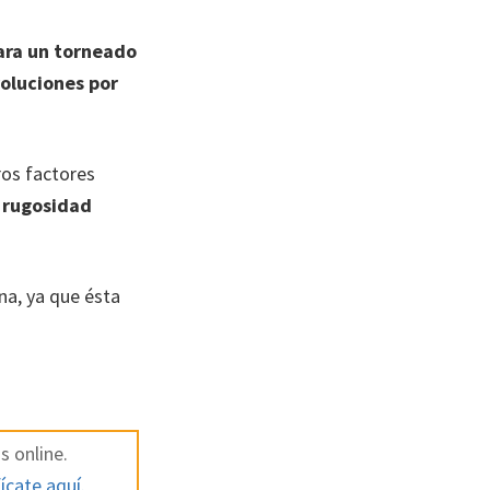
ara un torneado
oluciones por
os factores
a
rugosidad
na, ya que ésta
s online.
ícate aquí.