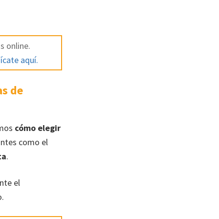
s online.
ícate aquí.
as de
amos
cómo elegir
antes como el
ta
.
nte el
.