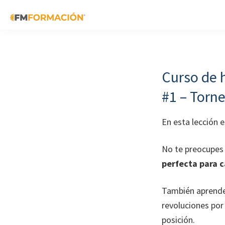
Skip
Skip
Skip
to
to
to
primary
main
footer
FM
Cursos
Formación
navigation
content
de
fabricación
Curso de 
mecánica
#1 – Torn
En esta lección 
No te preocupes 
perfecta para c
También aprender
revoluciones por
posición.