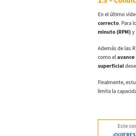
1.5 – Condic
En el último víd
correcto
. Para 
minuto (RPM)
y 
Además de las RP
como el
avance
superficial
dese
Finalmente, est
limita la capacid
Este con
¿QUIERES