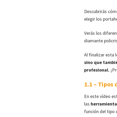
Descubrirás cómo
elegir los porta
Verás los difere
diamante policri
Al finalizar esta 
sino que tambi
profesional.
¡Pre
1.1 – Tipos
En este vídeo e
las
herramienta
función del tipo 