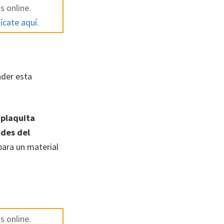
s online.
ícate aquí.
nder esta
 plaquita
ades del
ara un material
s online.