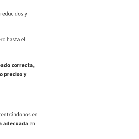
 reducidos y
ro hasta el
eado correcta,
 preciso y
 centrándonos en
a adecuada
en