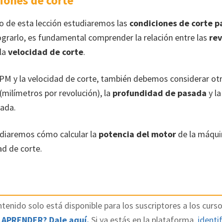
iones de corte
eo de esta lección estudiaremos las
condiciones de corte p
lograrlo, es fundamental comprender la relación entre las
rev
la
velocidad de corte
.
M y la velocidad de corte, también debemos considerar otr
(milímetros por revolución), la
profundidad de pasada
y l
ada.
udiaremos cómo calcular la
potencia del motor
de la máqui
ad de corte.
tenido solo está disponible para los suscriptores a los curso
 APRENDER? Dale aquí.
Si ya estás en la plataforma,
identif