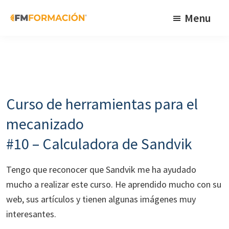
Skip
Skip
Skip
Menu
to
to
to
primary
main
footer
FM
Cursos
Formación
navigation
content
de
fabricación
mecánica
Curso de herramientas para el
mecanizado
#10 – Calculadora de Sandvik
Tengo que reconocer que Sandvik me ha ayudado
mucho a realizar este curso. He aprendido mucho con su
web, sus artículos y tienen algunas imágenes muy
interesantes.