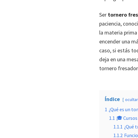
Ser
tornero fre
paciencia, conoc
la materia prima 
encender una máq
caso, si estás t
deja en una mesa
tornero fresado
Índice
ocultar
1
¿Qué es un to
1.1
🎓 Cursos 
1.1.1
¿Qué t
1.1.2
Funcio