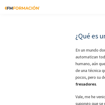
Skip
Skip
Skip
to
to
to
primary
main
footer
FM
Cursos
Formación
navigation
content
de
fabricación
¿Qué es u
mecánica
En un mundo don
automatizan todo
humano, aún que
de una técnica q
pocos, pero su de
fresadores
.
Vale, me he venid
supongo que se 