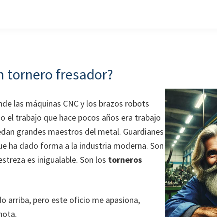
n tornero fresador?
de las máquinas CNC y los brazos robots
 el trabajo que hace pocos años era trabajo
dan grandes maestros del metal. Guardianes
ue ha dado forma a la industria moderna. Son
streza es inigualable. Son los
torneros
o arriba, pero este oficio me apasiona,
nota.