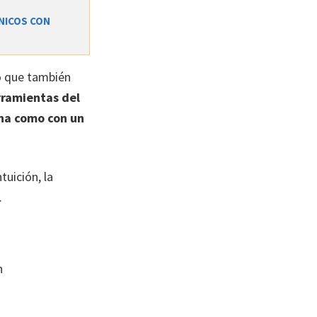
NICOS CON
o que también
rramientas del
na como con un
uición, la
.
n