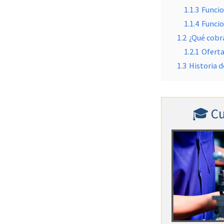
1.1.3
Funcio
1.1.4
Funcio
1.2
¿Qué cobr
1.2.1
Oferta
1.3
Historia d
🎓 Cu