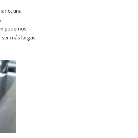
iario, una
s.
bién podemos
n ser más largas