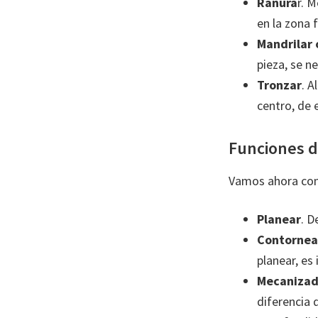
Ranura
r. 
en la zona f
Mandrilar 
pieza, se n
Tronzar
. A
centro, de 
Funciones d
Vamos ahora con 
Planear
. D
Contornea
planear, es
Mecanizad
diferencia 