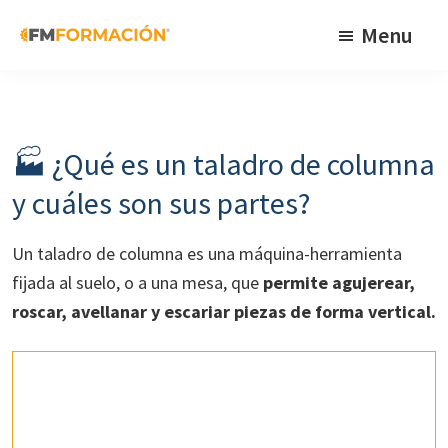
Skip
Skip
Skip
Menu
to
to
to
primary
main
footer
FM
Cursos
Formación
navigation
content
de
fabricación
🏭​ ¿Qué es un taladro de columna
mecánica
y cuáles son sus partes?
Un taladro de columna es una máquina-herramienta
fijada al suelo, o a una mesa, que
permite agujerear,
roscar, avellanar y escariar piezas de forma vertical.