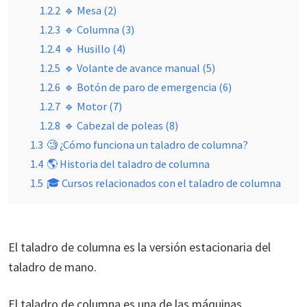
1.2.2
🔹 Mesa (2)
1.2.3
🔹 Columna (3)
1.2.4
🔹 Husillo (4)
1.2.5
🔹 Volante de avance manual (5)
1.2.6
🔹 Botón de paro de emergencia (6)
1.2.7
🔹 Motor (7)
1.2.8
🔹 Cabezal de poleas (8)
1.3
🧐 ¿Cómo funciona un taladro de columna?
1.4
🌎 Historia del taladro de columna
1.5
🎓 Cursos relacionados con el taladro de columna
El taladro de columna es la versión estacionaria del
taladro de mano.
El taladro de columna es una de las máquinas