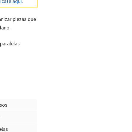
ícate aquí.
nizar piezas que
lano.
paralelas
asos
r
elas