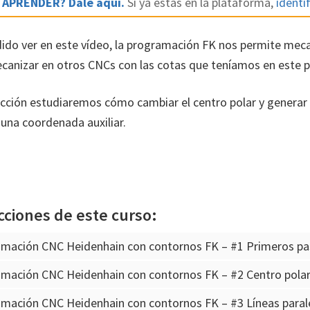
 APRENDER? Dale aquí.
Si ya estás en la plataforma,
identif
do ver en este vídeo, la programación FK nos permite meca
canizar en otros CNCs con las cotas que teníamos en este p
lección estudiaremos cómo cambiar el centro polar y generar 
na coordenada auxiliar.
cciones de este curso:
amación CNC Heidenhain con contornos FK – #1 Primeros p
amación CNC Heidenhain con contornos FK – #2 Centro pola
mación CNC Heidenhain con contornos FK – #3 Líneas paral