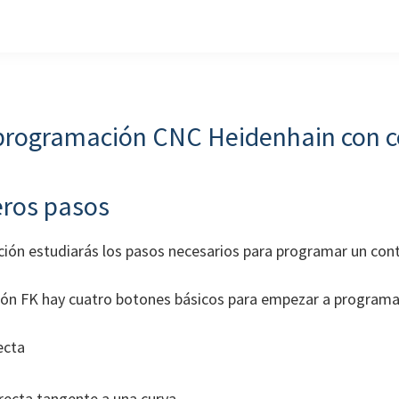
programación CNC Heidenhain con 
eros pasos
cción estudiarás los pasos necesarios para programar un con
ón FK hay cuatro botones básicos para empezar a programa
ecta
 recta tangente a una curva