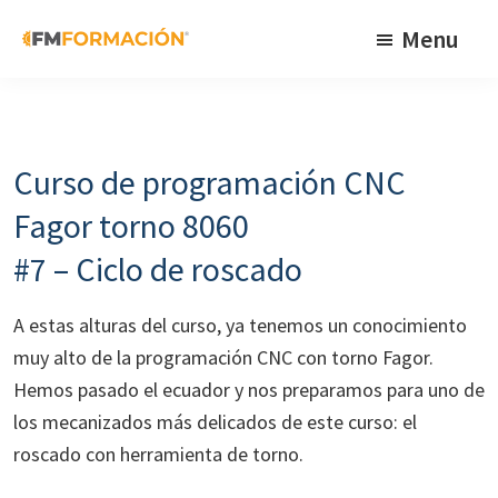
Skip
Skip
Skip
Menu
to
to
to
primary
main
footer
FM
Cursos
Formación
navigation
content
de
fabricación
Curso de programación CNC
mecánica
Fagor torno 8060
#7 – Ciclo de roscado
A estas alturas del curso, ya tenemos un conocimiento
muy alto de la programación CNC con torno Fagor.
Hemos pasado el ecuador y nos preparamos para uno de
los mecanizados más delicados de este curso: el
roscado con herramienta de torno.