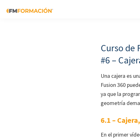
Skip
Skip
Skip
to
to
to
primary
main
footer
FM
Cursos
Formación
navigation
content
de
fabricación
Curso de 
mecánica
#6 – Cajer
Una cajera es un
Fusion 360 puede
ya que la progra
geometría demas
6.1 – Cajera
En el primer víd