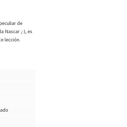
peculiar de
a Nascar ;-), es
e lección.
zado