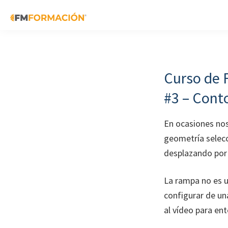
Skip
Skip
Skip
to
to
to
primary
main
footer
FM
Cursos
Formación
navigation
content
de
fabricación
Curso de 
mecánica
#3 – Cont
En ocasiones nos
geometría selecc
desplazando por 
La rampa no es u
configurar de u
al vídeo para en