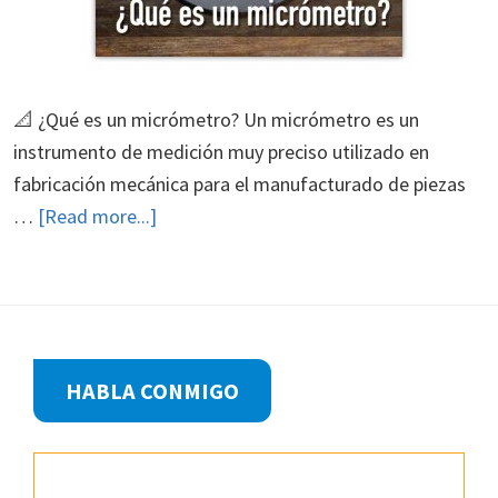
📐​ ¿Qué es un micrómetro? Un micrómetro es un
instrumento de medición muy preciso utilizado en
fabricación mecánica para el manufacturado de piezas
about
…
[Read more...]
¿Qué
es
un
micrómetro?
Footer
HABLA CONMIGO