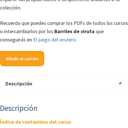
colección.
Recuerda que puedes comprar los PDFs de todos los cursos
o intercambiarlos por los
Barriles de viruta
que
conseguirás en
El juego del virutero.
PDF
Añadir al carrito
del
curso
Materiales
Descripción
para
el
mecanizado
Descripción
cantidad
Índice de contenidos del curso: