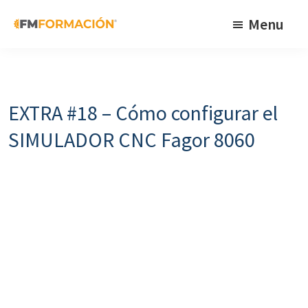
Skip
Skip
Skip
Menu
to
to
to
primary
main
footer
FM
Cursos
Formación
navigation
content
de
fabricación
EXTRA #18 – Cómo configurar el
mecánica
SIMULADOR CNC Fagor 8060