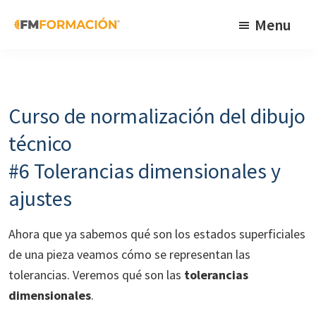
Skip
Skip
Skip
Menu
to
to
to
primary
main
footer
FM
Cursos
Formación
navigation
content
de
fabricación
Curso de normalización del dibujo
mecánica
técnico
#6 Tolerancias dimensionales y
ajustes
Ahora que ya sabemos qué son los estados superficiales
de una pieza veamos cómo se representan las
tolerancias. Veremos qué son las
tolerancias
dimensionales
.