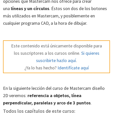
opciones que Mastercam nos ofrece para crear
una
líneas y un círculos
. Éstos son dos de los botones
más utilizados en Mastercam, y posiblemente en
cualquier programa CAD, a la hora de dibujar.
Este contenido está únicamente disponible para
los suscriptores a los cursos online.
Si quieres
suscribirte hazlo aquí
.
¿Ya lo has hecho?
Identifícate aquí
En la siguiente lección del curso de Mastercam diseño
2D veremos:
referencia a objetos, línea
perpendicular, paralelas y arco de 3 puntos
.
Todos los capítulos de este curso: