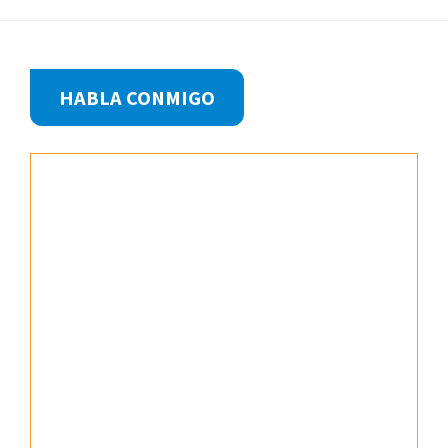
Footer
HABLA CONMIGO