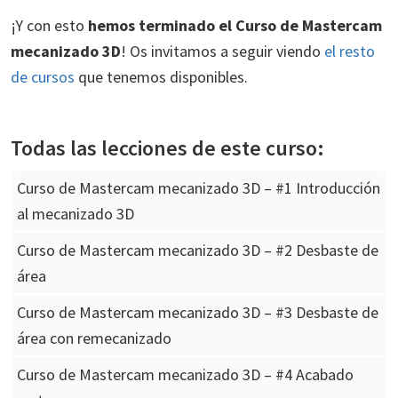
¡Y con esto
hemos terminado el Curso de Mastercam
mecanizado 3D
! Os invitamos a seguir viendo
el resto
de cursos
que tenemos disponibles.
Todas las lecciones de este curso:
Curso de Mastercam mecanizado 3D – #1 Introducción
al mecanizado 3D
Curso de Mastercam mecanizado 3D – #2 Desbaste de
área
Curso de Mastercam mecanizado 3D – #3 Desbaste de
área con remecanizado
Curso de Mastercam mecanizado 3D – #4 Acabado