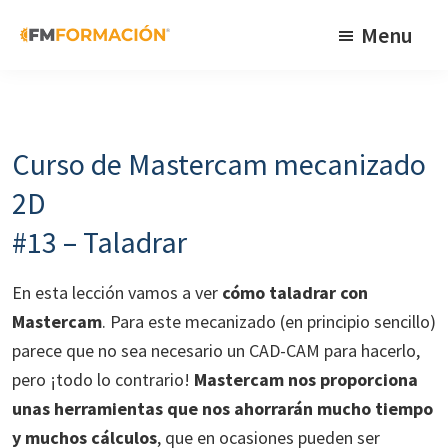
Skip
Skip
Skip
Menu
to
to
to
primary
main
footer
FM
Cursos
Formación
navigation
content
de
fabricación
Curso de Mastercam mecanizado
mecánica
2D
#13 – Taladrar
En esta lección vamos a ver
cómo taladrar con
Mastercam
. Para este mecanizado (en principio sencillo)
parece que no sea necesario un CAD-CAM para hacerlo,
pero ¡todo lo contrario!
Mastercam nos proporciona
unas herramientas que nos ahorrarán mucho tiempo
y muchos cálculos
, que en ocasiones pueden ser