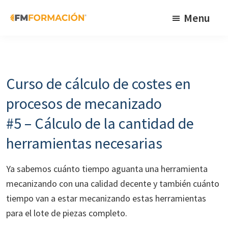
Skip
Skip
Skip
Menu
to
to
to
primary
main
footer
FM
Cursos
Formación
navigation
content
de
fabricación
Curso de cálculo de costes en
mecánica
procesos de mecanizado
#5 – Cálculo de la cantidad de
herramientas necesarias
Ya sabemos cuánto tiempo aguanta una herramienta
mecanizando con una calidad decente y también cuánto
tiempo van a estar mecanizando estas herramientas
para el lote de piezas completo.