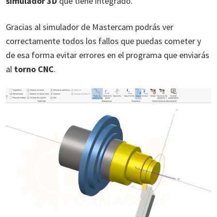
simulador 3D
que tiene integrado.
Gracias al simulador de Mastercam podrás ver
correctamente todos los fallos que puedas cometer y
de esa forma evitar errores en el programa que enviarás
al
torno CNC
.