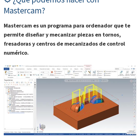
Mastercam?
Mastercam es un programa para ordenador que te
permite diseñar y mecanizar piezas en tornos,
fresadoras y centros de mecanizados de control
numérico.