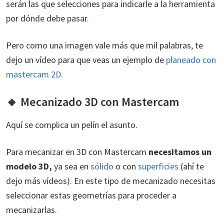
serán las que selecciones para indicarle a la herramienta
por dónde debe pasar.
Pero como una imagen vale más que mil palabras, te
dejo un vídeo para que veas un ejemplo de
planeado con
mastercam 2D
.
🔸 Mecanizado 3D con Mastercam
Aquí se complica un pelín el asunto.
Para mecanizar en 3D con Mastercam
necesitamos un
modelo 3D,
ya sea en
sólido
o con
superficies
(ahí te
dejo más vídeos). En este tipo de mecanizado necesitas
seleccionar estas geometrías para proceder a
mecanizarlas.