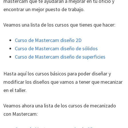
mastercam que te ayudarán a mejorar en tu oficio y
encontrar un mejor puesto de trabajo.
Veamos una lista de los cursos que tienes que hacer:
Curso de Mastercam diseño 2D
Curso de Mastercam diseño de sólidos
Curso de Mastercam diseño de superficies
Hasta aquí los cursos básicos para poder diseñar y
modificar los diseños que vamos a tener que mecanizar
en el taller.
Veamos ahora una lista de los cursos de mecanizado
con Mastercam: