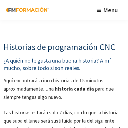
Skip
Skip
Skip
Menu
to
to
to
primary
main
footer
FM
Cursos
Formación
navigation
content
de
fabricación
Historias de programación CNC
mecánica
¿A quién no le gusta una buena historia? A mí
mucho, sobre todo si son reales.
Aquí encontrarás cinco historias de 15 minutos
aproximadamente. Una
historia cada día
para que
siempre tengas algo nuevo.
Las historias estarán solo 7 días, con lo que la historia
que suba el lunes será sustituida por la del siguiente